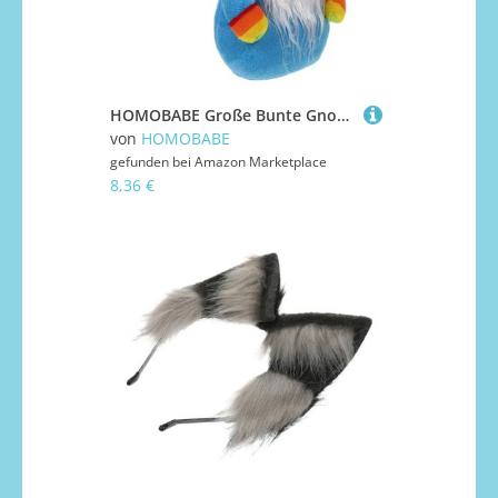
HOMOBABE Große Bunte Gnompuppe ohne Gesicht Farbenfrohe Skandinavische Stofffigur Dekorativer Wohnungs Fensterschmuck Liebevoll Verarbeitet Lebhafte Farbakzente Geschenkidee für Familie
von
HOMOBABE
gefunden bei
Amazon Marketplace
8,36 €