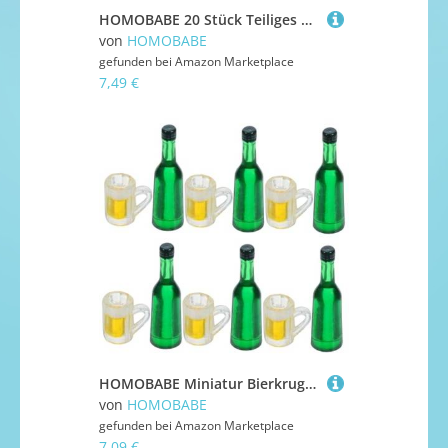
HOMOBABE 20 Stück Teiliges Mini Harz Bienen Detailreiche Mikro Figuren aus Langlebigem Resin Realistische Miniatur Bienen für Moos Scrapbooking Puppenhaus und Garten Dekoration
von
HOMOBABE
gefunden bei
Amazon Marketplace
7,49 €
HOMOBABE Miniatur Bierkrug aus Resin Dekorative Winzige Bierbecher für Puppenhaus Mini Haus Dekoration Realistische Miniatur Getränkeflaschen für Mikro Landschaft und Foto Requisiten
von
HOMOBABE
gefunden bei
Amazon Marketplace
7,09 €