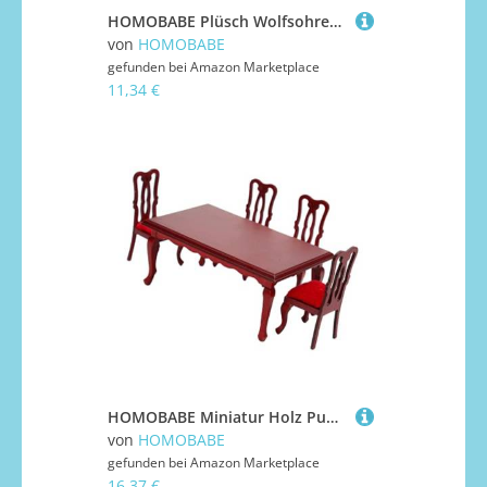
HOMOBABE Plüsch Wolfsohren Haarreifen Weiches Stirnband Festlicher Kopfschmuck für Halloween Party und Alltag Bequem und Rutschfest Schwarze und Graue Farben Geschenkidee für Freunde
von
HOMOBABE
gefunden bei
Amazon Marketplace
11,34 €
HOMOBABE Miniatur Holz Puppenhaus Möbel Tisch Stühle Miniaturspielzeug für Puppenhaus Zubehör Vintage Stil Stabiles Kinderzimmer Dekoration Handgefertigte Miniatur Ornamente
von
HOMOBABE
gefunden bei
Amazon Marketplace
16,37 €