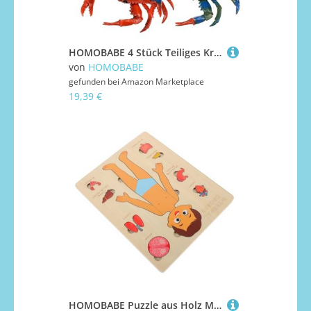
HOMOBABE 4 Stück Teiliges Krebs für Realistische Bunte Krabbenmodelle aus Sicherem Material Schwimmfähig für Badewanne und Pool Pädagogisch und Kreativ Fördernd
von
HOMOBABE
gefunden bei
Amazon Marketplace
19,39 €
HOMOBABE Puzzle aus Holz Menschlicher Körper Pädagogisches Lernspielzeug zur Organkunde Vorschul Lehrmittel für Wissen über Körperstruktur und Organe