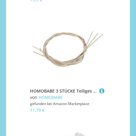
HOMOBABE 3 STÜCKE Teiliges Gyro Band Robustem Gummiseil Langlebiges Ersatz kreiselband für Senioren und Einfach zu Befestigen Verschleißfestes Lustiges Gyro spielzubehör
von
HOMOBABE
gefunden bei
Amazon Marketplace
11,79 €