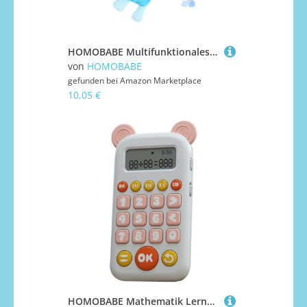
HOMOBABE Multifunktionales mit Klingelndem Glöckchen Babybett aufhänger für und Autositz Weiches Plüschmaterial Buntes Design zur Entdeckerlust Ab Geburt Geeignet
von
HOMOBABE
gefunden bei
Amazon Marketplace
10,05 €
HOMOBABE Mathematik Lernspielzeug für Ab Jahre Interaktives Rechentraining mit Geräuschaktivierten Tasten Pädagogisches Rechenspielzeug in Rosa Fördert Kopfrechnen und Spielerisches Lernen