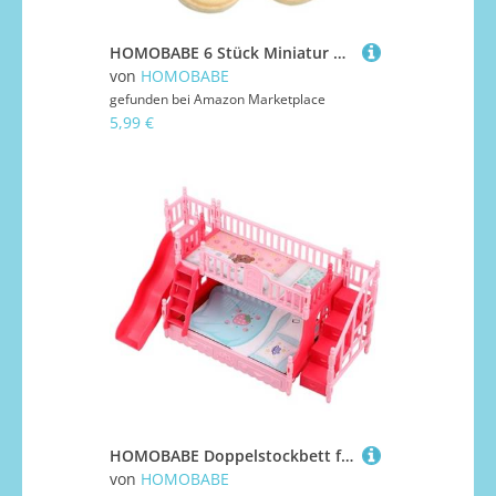
HOMOBABE 6 Stück Miniatur Dampfgarer mit Teiligem Gedämpfter Brötchen Realistische Miniatur Food Spielzeuge für Puppenhaus Leichte Sichere Dekoration und Vielseitige Foto und
von
HOMOBABE
gefunden bei
Amazon Marketplace
5,99 €
HOMOBABE Doppelstockbett für Puppen Miniatur Puppenhaus Möbelset mit Realistischen Details Zubehör für Mädchen Schlafzimmer Geeignet für Figuren und Kreative Rollenspiele Geburtstaggeschenk
von
HOMOBABE