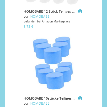
HOMOBABE 12 Stück Teiliges Quietscher ersatzset für Kuscheltiere Kompakte Multifunktionale Quietscher einsätze mit Tierähnlichem Klang Geeignet für DIY Puppen Leicht und Vielseitig
von
HOMOBABE
gefunden bei
Amazon Marketplace
8,73 €
HOMOBABE 10stücke Teiliges Ant Farm Stopp-Pads Ants Habitat Feuchtigkeitsschutz Speziell Für Ameisen-Nester Effektive Wasserblockierung Für Testrohre Optimale Bedingungen Für
von
HOMOBABE