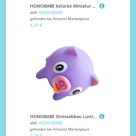
HOMOBABE 6stücke Miniatur Laterne Retro Kerosin Lampen Deko Für Puppenhaus Vintage Stil Handlich Und Vielseitig Für Verschiedene Anlässe Und Dekorationen
von
HOMOBABE
gefunden bei
Amazon Marketplace
8,39 €
HOMOBABE Stressabbau Lustige PVC Tierfigur Schwein mit Squeeze Toy Angstlöser für Spiel und Entspannung
von
HOMOBABE
gefunden bei
Amazon Marketplace
7,79 €