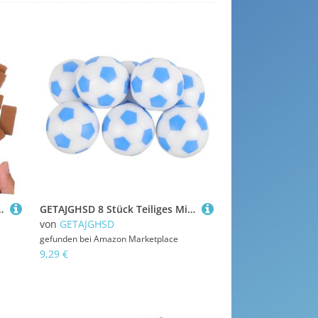
bau Architektur DIY Basteln Handwerksprojekte Mini Haus Dekoration
GETAJGHSD 8 Stück Teiliges Mini Tischfußball Bälle Ersatzbälle für Tischkicker Passende Gewicht und Langlebig und Geeignet für Standard Tischfußballtische Praktische Fußball Zubehörteile
von
GETAJGHSD
gefunden bei
Amazon Marketplace
9,29 €