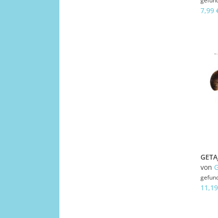
gefun
7,99 
von
gefun
11,19