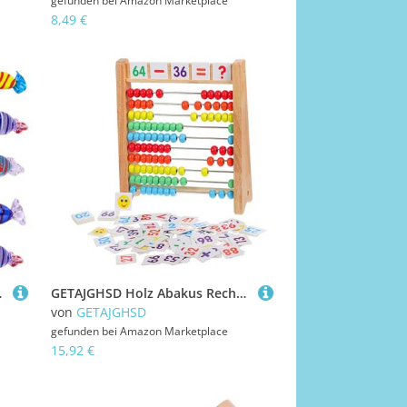
gefunden bei
Amazon Marketplace
8,49 €
tt Oberfläche Komplett
GETAJGHSD Holz Abakus Rechenspielzeug mit Zahlenkarten Pädagogisches Montessori Mathe für Kleinkinder Unterstützt Zählen und Frühe Rechenfähigkeiten Lernspielzeug für Vorschulkinder
von
GETAJGHSD
gefunden bei
Amazon Marketplace
15,92 €