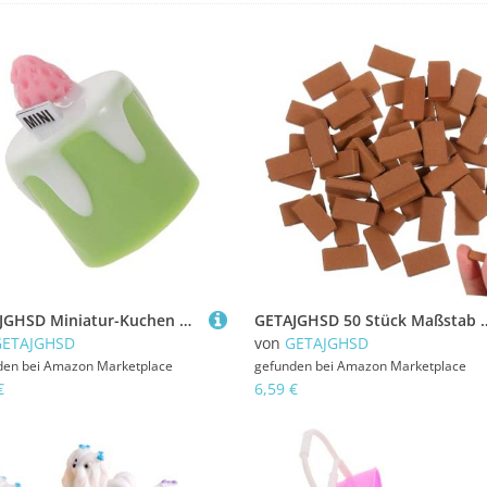
GETAJGHSD Miniatur-Kuchen Aus Kunstharz Für Puppenhausbäckerei Realistische Dessert-Requisiten Matcha-Design Heimwerker-Dekoration Kuchenornament Für Miniaturauslagen
GETAJGHSD 50 Stück Maßstab Realistische Modellziegel für Sandtisch Landschafts
GETAJGHSD
von
GETAJGHSD
den bei
Amazon Marketplace
gefunden bei
Amazon Marketplace
€
6,59 €