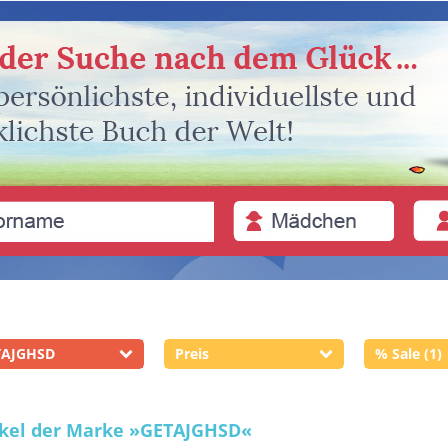
TAJGHSD
Preis
% Sale (1)
ikel der Marke
»GETAJGHSD«