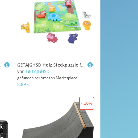
 Stabil Lebendigen Farben
GETAJGHSD Holz Steckpuzzle für Lernspielzeug aus Sicherem Holz für Kleinkinder Ab Jahr Montessori Pädagogisches Farb Formerkennungsspielzeug
von
GETAJGHSD
gefunden bei
Amazon Marketplace
8,89 €
- 10%