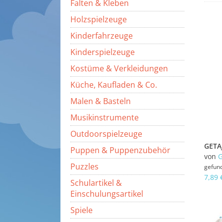
Falten & Kleben
Holzspielzeuge
Kinderfahrzeuge
Kinderspielzeuge
Kostüme & Verkleidungen
Küche, Kaufladen & Co.
Malen & Basteln
Musikinstrumente
Outdoorspielzeuge
Puppen & Puppenzubehör
von
Puzzles
gefun
7,89 
Schulartikel &
Einschulungsartikel
Spiele