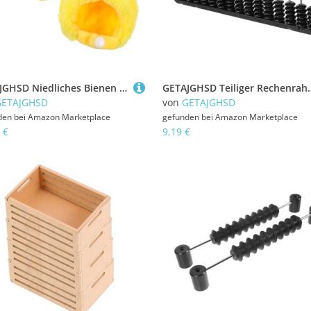
GETAJGHSD Niedliches Bienen Puppenkostüm aus Weichem Baumwollstoff Dekorative Puppenkleidung Wiederverwendbar Bequem Modisch für Sammler und Puppenliebhaber
GETAJGHSD Teiliger Rechenrahmen mit Stäben und Perlen Robustes Kunststoff Lern
GETAJGHSD
von
GETAJGHSD
den bei
Amazon Marketplace
gefunden bei
Amazon Marketplace
 €
9,19 €