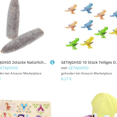
GETAJGHSD 2stücke Natürliche Belemnit-haustierfossilien Für Geologische Und Paläontologische Studien Bildungsressourcen Für Klassenzimmer Und Heimdekoration
GETAJGHSD 10 Stück Teiliges Dinosaurier wasserspritzspielzeug Transparent Int
GETAJGHSD
von
GETAJGHSD
den bei
Amazon Marketplace
gefunden bei
Amazon Marketplace
€
8,27 €