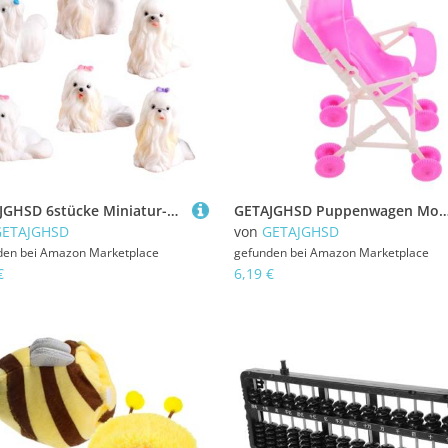
GETAJGHSD 6stücke Miniatur-hundefiguren Aus Kunstharz Realistische Mini-welpen-tierfiguren Für Mikro-Landschaft Garten Dekoration Büro Zimmergarten Ornament
GETAJGHSD Puppenwagen Modell aus Simulierter Kinderwagen für Puppen für Puppenhäuser und Kreative Bastelprojekte
GETAJGHSD
von
GETAJGHSD
den bei
Amazon Marketplace
gefunden bei
Amazon Marketplace
€
6,19 €