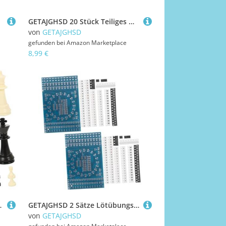
GETAJGHSD 20 Stück Teiliges Mini Puppenkleiderbügel aus Metall Goldfarbene Miniatur Kleiderbügel für Puppenkleidung Stabiler Puppenkleiderständer zur Ordentlichen Aufbewahrung im
von
GETAJGHSD
gefunden bei
Amazon Marketplace
8,99 €
he Kompakt Handlich für Schachspiel Austausch
GETAJGHSD 2 Sätze Lötübungsset Teilig SMD Elektronik DIY Kit für Anfänger und Profis Skill Training mit Übungsplatine und Komponenten zur Systematischen Lötpraxis
von
GETAJGHSD