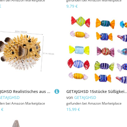
den bei
Amazon Marketplace
gefunden bei
Amazon Marketplace
€
9,79 €
GETAJGHSD Realistisches aus Kunststoff Detailgetreue Meerestier Figur für Pädagogisches Aquarium Deko Kindgerechtes für Junge Mädchen Langlebig und Sicher
GETAJGHSD 15stücke Süßigkeiten Candy Ornamente Party Hochzeit Weihnachten Deko Farbige Design Gla
GETAJGHSD
von
GETAJGHSD
den bei
Amazon Marketplace
gefunden bei
Amazon Marketplace
 €
15,99 €