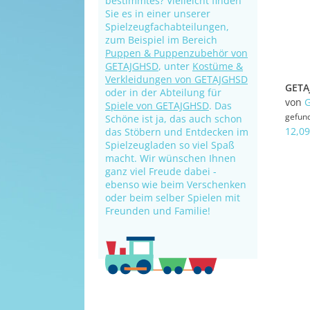
bestimmtes? Vielleicht finden
Sie es in einer unserer
Spielzeugfachabteilungen,
zum Beispiel im Bereich
Puppen & Puppenzubehör von
GETAJGHSD
, unter
Kostüme &
Verkleidungen von GETAJGHSD
oder in der Abteilung für
von
Spiele von GETAJGHSD
. Das
gefun
Schöne ist ja, das auch schon
12,09
das Stöbern und Entdecken im
Spielzeugladen so viel Spaß
macht. Wir wünschen Ihnen
ganz viel Freude dabei -
ebenso wie beim Verschenken
oder beim selber Spielen mit
Freunden und Familie!