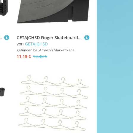
spielzeug für Mathe Arithmetik und Spielerisches Zählen Pädagogisches Werkzeug für Grundschüler
GETAJGHSD Finger Skateboard Rampen Fingerboard Skate Park Spielzeug Szenarien Skatepark Zubehör for DIY Montage Skate Park Objekte Zum Spielen Und Trainieren
von
GETAJGHSD
gefunden bei
Amazon Marketplace
11,19 €
12,48 €