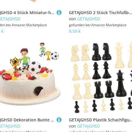
GETAJGHSD 4 Stück Miniatur-holzkörbe Für Puppenhaus- Zubehör Mini-aufbewahrungskiste Für Puppenhaus-Landschaft
GETAJGHSD 2 Stück Tischfußball Zähler Teiliges Multifunktionale Scorekeeper Bars Klare Punktezähler für Tischfußballspiele Eleganter Fußball Tisch Spielstandsanzeiger Geeignet für
GETAJGHSD
von
GETAJGHSD
den bei
Amazon Marketplace
gefunden bei
Amazon Marketplace
 €
9,59 €
GETAJGHSD Dekoration Bunte Faderesistente Fußball Party Cake Topper für Kindergeburtstag Passend für Verschiedene Kuchen Lebendige Farben für Sportliche Feiern
GETAJGHSD Plastik Schachfiguren PP Material Langlebig Leicht Internationaler Ersatz für Schachbrett Geeignet Königshö
GETAJGHSD
von
GETAJGHSD