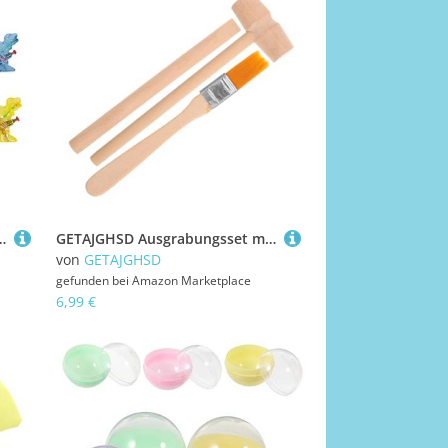
eraktives Outdoor Farblich Sortiert für Pool Gartenaktivitäten Zufällige Farbe Zufällige Farbe
GETAJGHSD Ausgrabungsset mit Holzhammer Meißel und Bürste Tragbares Archäologie für Mädchen und Jungen Feinmotorik und Kreativität Beim Ausgraben von Dinosaurier und Edelsteinblöcken
von
GETAJGHSD
gefunden bei
Amazon Marketplace
6,99 €