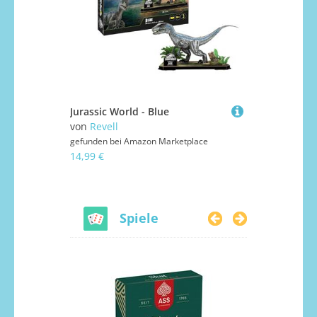
Jurassic World - Blue
LEGO Juras
von
Revell
von
LEGO
gefunden bei
Amazon Marketplace
gefunden bei
14,99 €
59,80 €
Spiele