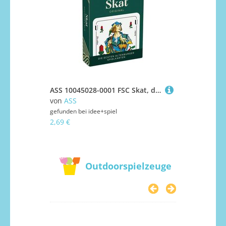
ASS 10045028-0001 FSC Skat, deutsches Bild in Faltschachtel
von
ASS
von
Repos 
gefunden bei
idee+spiel
gefunden bei
2,69 €
29,25 €
Outdoorspielzeuge