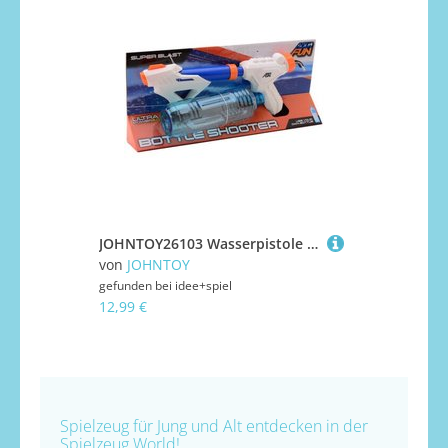
JOHNTOY26103 Wasserpistole Space bottle shooter 54 cm
von
JOHNTOY
von
eichho
gefunden bei
idee+spiel
gefunden bei
12,99 €
16,99 €
Spielzeug für Jung und Alt entdecken in der
Spielzeug.World!