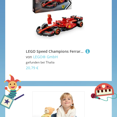
LEGO Speed Champions Ferrari SF-24 F1 Rennauto - Spielzeug Auto 77242
von
LEGO® GmbH
von
Nene T
gefunden bei
Thalia
gefunden bei
20,79 €
33,99 €