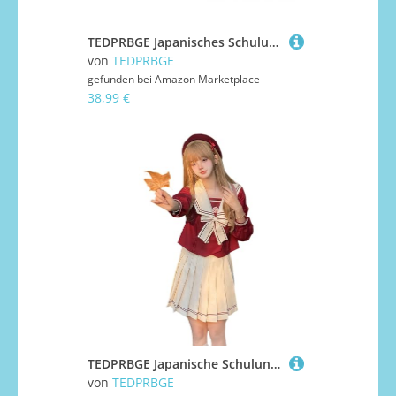
TEDPRBGE Japanisches Schuluniform-Kostüm, JK, Matrosenuniform, Faltenrock, Matrosenhemd, Set, Anime-Kostüme für Damen, Größe XXL
von
TEDPRBGE
gefunden bei
Amazon Marketplace
38,99 €
TEDPRBGE Japanische Schuluniform-Kostüm, Matrosenuniform, JK, Hemden, Uniform, Anime, Cosplay, Kostüme für Damen, Größe XXL
von
TEDPRBGE