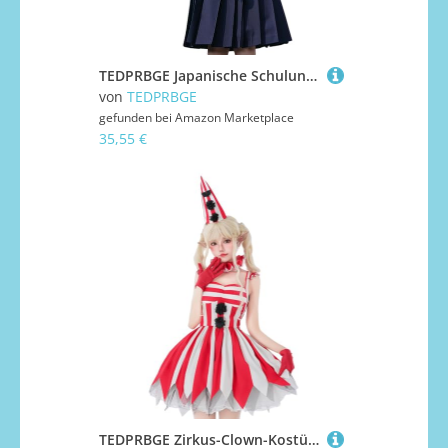
TEDPRBGE Japanische Schuluniform-Kostüm, Matrosenuniform, JK, Hemden, Uniform, Anime, Cosplay, Kostüme für Damen, Blau, 43 cm, kurzärmelig, Größe M
von
TEDPRBGE
gefunden bei
Amazon Marketplace
35,55 €
TEDPRBGE Zirkus-Clown-Kostüm, rot, ärmellos, Halloween, Cosplay, Kostüme für Damen, Größe XL