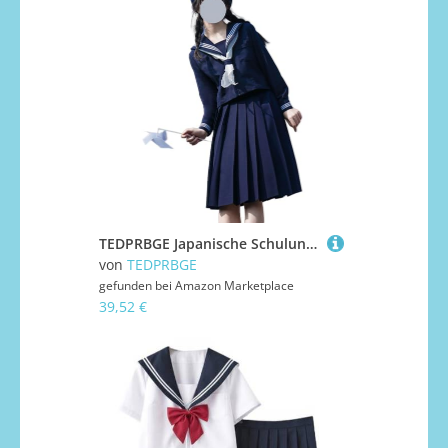
TEDPRBGE Japanische Schuluniform-Kostüm, Matrosenuniform, JK, Hemden, Uniform, Anime, Cosplay, Kostüme für Damen (Blau, lange Ärmel + Rock, 60 cm, M)
von
TEDPRBGE
gefunden bei
Amazon Marketplace
39,52 €