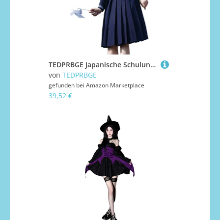
TEDPRBGE Japanische Schuluniform-Kostüm, Matrosenuniform, JK, Hemden, Uniform, Anime, Cosplay, Kostüme für Damen (Blau, lange Ärmel + Rock, 60 cm, XL)
von
TEDPRBGE
gefunden bei
Amazon Marketplace
39,52 €