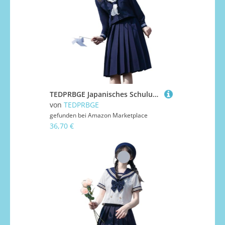
TEDPRBGE Japanisches Schuluniform-Kostüm, Matrosenuniform, JK, Hemden, Uniform, Anime, Cosplay, Kostüme für Damen (Blau-Lange Ärmel + Rock, 80 cm, L)
von
TEDPRBGE
gefunden bei
Amazon Marketplace
36,70 €