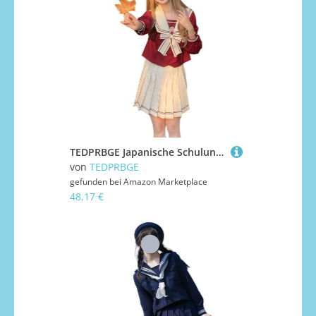
TEDPRBGE Japanische Schuluniform-Kostüm, Matrosenuniform, JK, Hemden, Uniform, Anime, Cosplay, Kostüme für Damen, Rot / Weiß (S)
von
TEDPRBGE
gefunden bei
Amazon Marketplace
48,17 €