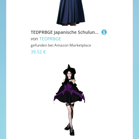
TEDPRBGE Japanische Schuluniform-Kostüm, Matrosenuniform, JK, Hemden, Uniform, Anime, Cosplay, Kostüme für Damen (Blau, kurze Ärmel + Rock, 80 cm, XL)
von
TEDPRBGE
gefunden bei
Amazon Marketplace
39,52 €