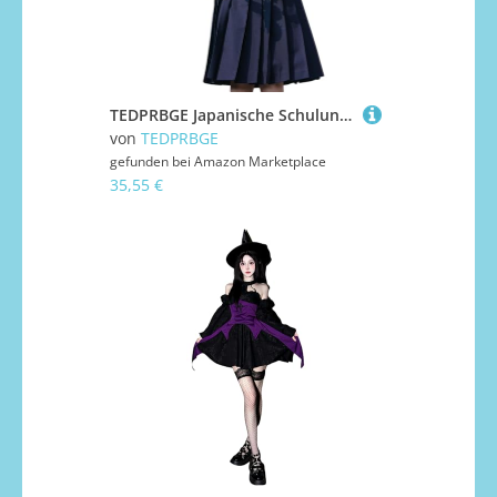
TEDPRBGE Japanische Schuluniform-Kostüm, Matrosenuniform, JK, Hemden, Uniform, Anime, Cosplay, Kostüme für Damen (Blau, 43 cm, kurzärmelig, XXL)
von
TEDPRBGE
gefunden bei
Amazon Marketplace
35,55 €