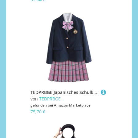
TEDPRBGE Japanisches Schulkostüm JK Uniform Kostüm JK Blazer Deep Blue Anzugjacke JK Plaid Rock Shirts Set für Damen, rose, M
von
TEDPRBGE
gefunden bei
Amazon Marketplace
75,70 €