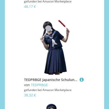
gefunden bei
Amazon Marketplace
48,17 €
TEDPRBGE Japanische Schuluniform-Kostüm, Matrosenuniform, JK, Hemden, Uniform, Anime, Cosplay, Kostüme für Damen (Blau, kurze Ärmel + Rock, 60 cm, L)
von
TEDPRBGE
gefunden bei
Amazon Marketplace
38,32 €