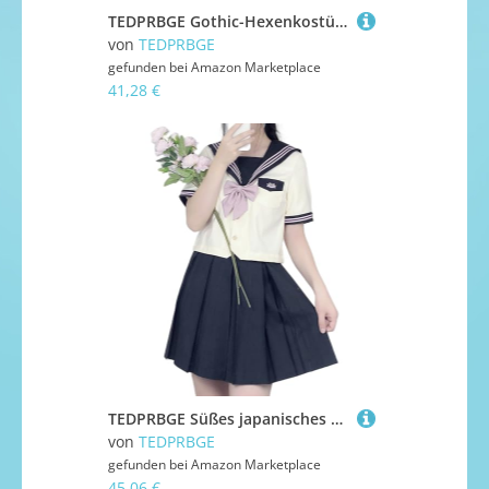
TEDPRBGE Gothic-Hexenkostüm für Damen, schwarz, lila, Outfit, Hexe, spitz, Kappe, ärmellos, Oberrock, Halloween, Cosplay, Kostüm, Größe S
von
TEDPRBGE
gefunden bei
Amazon Marketplace
41,28 €
TEDPRBGE Süßes japanisches Schuluniform-Kostüm, Matrosenuniform, JK, Hemden, Uniform, Anime, Cosplay, Kostüme für Damen (Dunkelgrau, 39 cm, kurzärmelig, XXL)
von
TEDPRBGE
gefunden bei
Amazon Marketplace
45,06 €