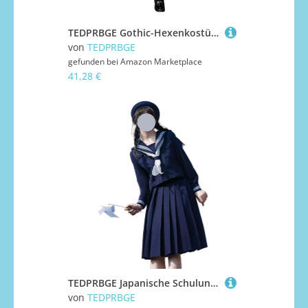
TEDPRBGE Gothic-Hexenkostüm für Damen, schwarz, lila, Outfit, Hexe, spitz, Kappe, ärmellos, Oberrock, Halloween, Cosplay, Kostüm, Größe M
von
TEDPRBGE
gefunden bei
Amazon Marketplace
41,28 €
TEDPRBGE Japanische Schuluniform-Kostüm, Matrosenuniform, JK, Hemden, Uniform, Anime, Cosplay, Kostüme für Damen (Blau, lange Ärmel + Rock, 80 cm, XL)
von
TEDPRBGE