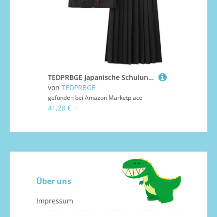
TEDPRBGE Japanische Schuluniform Kostüm JK Matrosen Kostüm Uniform Faltenrock Kurzarm Shirt Anime Cosplay Kostüm (2XL)
von
TEDPRBGE
gefunden bei
Amazon Marketplace
41,28 €
Über uns
Impressum