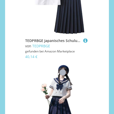
TEDPRBGE Japanisches Schuluniform-Kostüm, JK, Matrosenuniform, Faltenrock, JK, Matrosenhemd, Anime, Cosplay-Kostüm für Damen (kurzärmelig, 65 cm Rock, Größe 2XL)
von
TEDPRBGE
gefunden bei
Amazon Marketplace
40,14 €