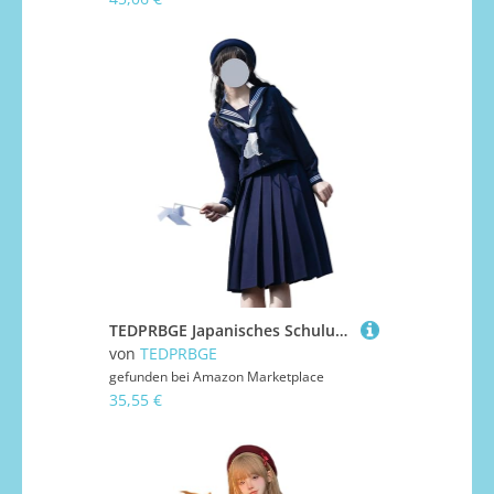
TEDPRBGE Japanisches Schuluniform-Kostüm, Matrosenuniform, JK, Hemden, Uniform, Anime, Cosplay, Kostüme für Damen (Blau, lange Ärmel + Rock, 43 cm, L)
von
TEDPRBGE
gefunden bei
Amazon Marketplace
35,55 €