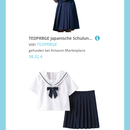
TEDPRBGE Japanische Schuluniform-Kostüm, Matrosenuniform, JK, Hemden, Uniform, Anime, Cosplay, Kostüme für Damen (Blau, kurze Ärmel + Rock, 60 cm, M)
von
TEDPRBGE
gefunden bei
Amazon Marketplace
38,32 €