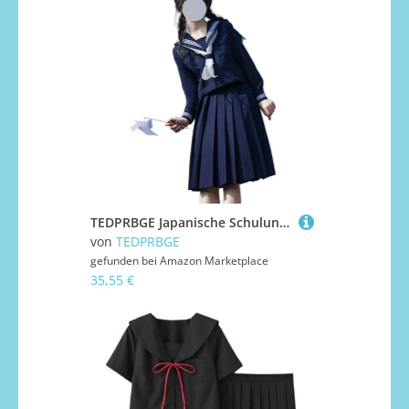
TEDPRBGE Japanische Schuluniform-Kostüm, Matrosenuniform, JK, Hemden, Uniform, Anime, Cosplay, Kostüme für Damen (Blau-Lange Ärmel + Rock, 60 cm, L)
von
TEDPRBGE
gefunden bei
Amazon Marketplace
35,55 €