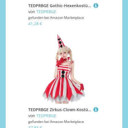
TEDPRBGE Gothic-Hexenkostüm für Damen, schwarz, lila, Outfit, Hexe, Spitzkappe, ärmellos, Oberrock, Halloween, Cosplay, Kostüm, Größe L
von
TEDPRBGE
gefunden bei
Amazon Marketplace
41,28 €
TEDPRBGE Zirkus-Clown-Kostüme, rot, ärmellos, Halloween, Cosplay, Kostüme für Damen, Größe L
von
TEDPRBGE
gefunden bei
Amazon Marketplace
37,84 €