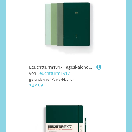
Leuchtturm1917 Tageskalender Quarterly 1 Tag auf 1 Seite 2027 Pocket A6 Softcover Shades Of Green
von
Leuchtturm1917
gefunden bei
PapierFischer
34,95 €