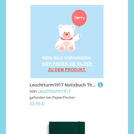
Leuchtturm1917 Notizbuch Thesis Journal Medium A5 Hardcover Forest Green
von
Leuchtturm1917
gefunden bei
PapierFischer
32,95 €