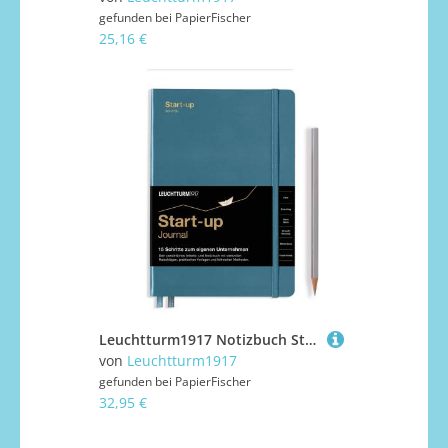
gefunden bei
PapierFischer
25,16 €
Leuchtturm1917 Notizbuch Start-up Journal Hardcover A5 Stone Blue
von
Leuchtturm1917
gefunden bei
PapierFischer
32,95 €