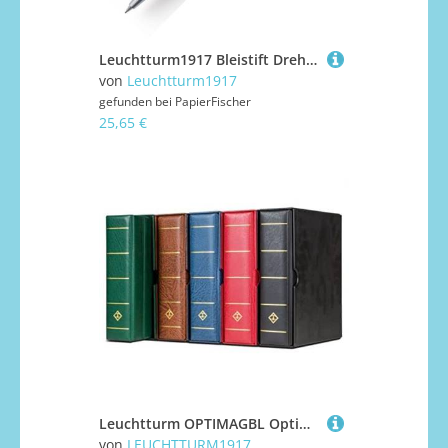
Leuchtturm1917 Bleistift Drehgriffel Nr.2 Indigo
von
Leuchtturm1917
gefunden bei
PapierFischer
25,65 €
Leuchtturm OPTIMAGBL Optima Classic Binder G blau
von
LEUCHTTURM1917