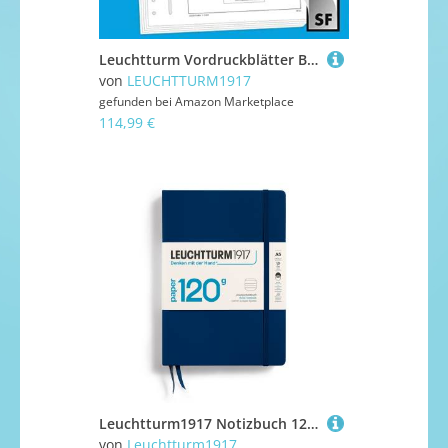
Leuchtturm Vordruckblätter Bayern 1849-1920 mit SF-Schutztasche | Sammelblätter für das Sammelgebiet Bayern
von
LEUCHTTURM1917
gefunden bei
Amazon Marketplace
114,99 €
Leuchtturm1917 Notizbuch 120g Medium Hardcover A5 Marine liniert
von
Leuchtturm1917