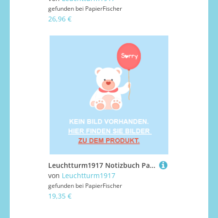
gefunden bei
PapierFischer
26,96 €
Leuchtturm1917 Notizbuch Paperback Hardcover B6+ Schwarz, kariert
von
Leuchtturm1917
gefunden bei
PapierFischer
19,35 €