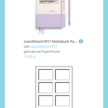
Leuchtturm1917 Notizbuch Paperback Hardcover B6+ Lilac, blanko
von
Leuchtturm1917
gefunden bei
PapierFischer
19,35 €