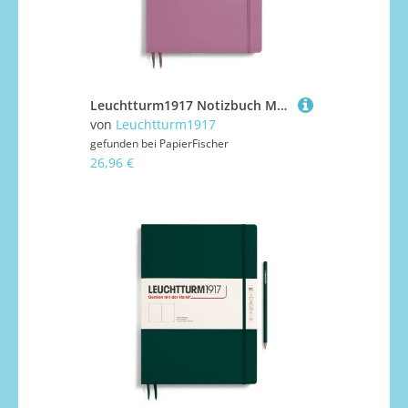
Leuchtturm1917 Notizbuch Master Slim (A4+) Hardcover Dusty Rose Liniert
von
Leuchtturm1917
gefunden bei
PapierFischer
26,96 €