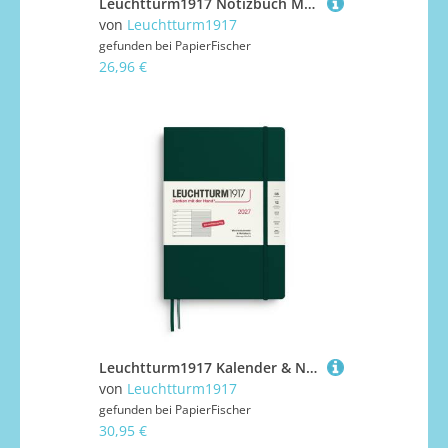
Leuchtturm1917 Notizbuch Master Slim (A4+) Hardcover Marine Blanko
von
Leuchtturm1917
gefunden bei
PapierFischer
26,96 €
Leuchtturm1917 Kalender & Notizbuch 1 Woche auf 1 Seite 2027 Composition B5 Hardcover Forest Green, liniert
von
Leuchtturm1917
gefunden bei
PapierFischer
30,95 €