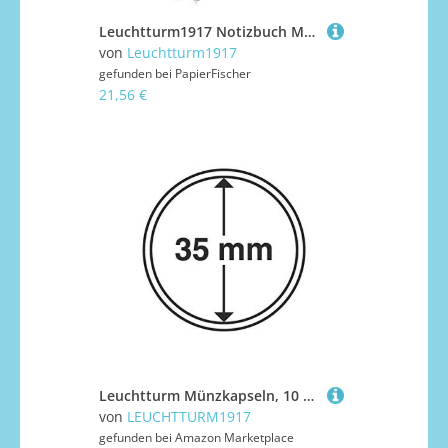
Leuchtturm1917 Notizbuch Medium Hardcover A5 Natural Colours Mint Green Blanko
von
Leuchtturm1917
gefunden bei
PapierFischer
21,56 €
Leuchtturm Münzkapseln, 10 Stück, für Gold, Silber, Euro-Münzen, in Größen zwischen 14 und 62 mm erhältlich 35,0 mm
von
LEUCHTTURM1917
gefunden bei
Amazon Marketplace