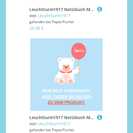
Leuchtturm1917 Notizbuch Master Slim (A4+) Hardcover Forest Green Blanko
von
Leuchtturm1917
gefunden bei
PapierFischer
26,96 €
Leuchtturm1917 Notizbuch Medium Softcover A5 Smooth Colours Lilac, blanko
von
Leuchtturm1917
gefunden bei
PapierFischer