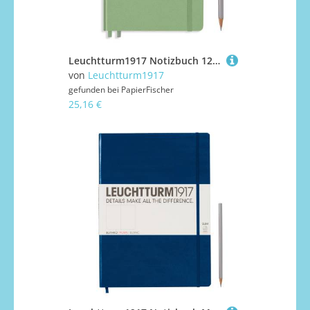
Leuchtturm1917 Notizbuch 120g Medium Hardcover A5 Salbei, punktkariert
von
Leuchtturm1917
gefunden bei
PapierFischer
25,16 €