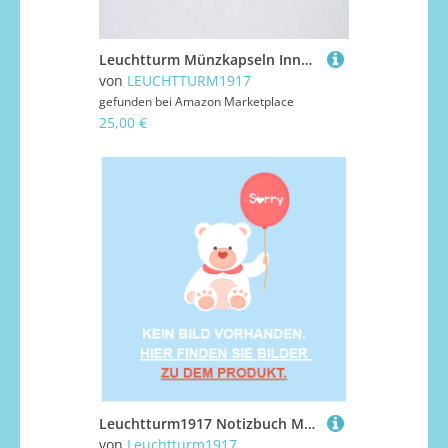
Leuchtturm Münzkapseln Innendurchmesser 32,5 mm 100erPack
von
LEUCHTTURM1917
gefunden bei
Amazon Marketplace
25,00 €
Leuchtturm1917 Notizbuch Master Slim (A4+) Hardcover Schwarz Kariert
von
Leuchtturm1917