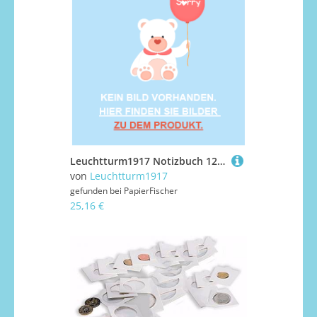
Leuchtturm1917 Notizbuch 120g Medium Hardcover A5 Marine punktkariert
von
Leuchtturm1917
gefunden bei
PapierFischer
25,16 €