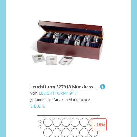
Leuchtturm 327918 Münzkassette für 50 Slabs | z.B. für EVERSLABS, QUICKSLABS PCGS, NGC | mahagonifarben
von
LEUCHTTURM1917
gefunden bei
Amazon Marketplace
94,09 €
- 18%