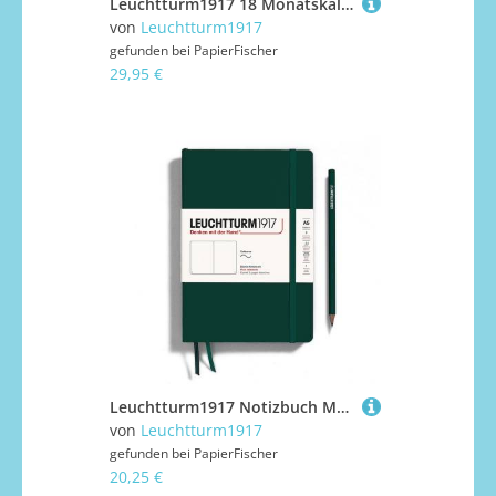
Leuchtturm1917 18 Monatskalender 1 Woche auf 2 Seiten 2027 Medium A5 Hardcover Dusty Rose
von
Leuchtturm1917
gefunden bei
PapierFischer
29,95 €
Leuchtturm1917 Notizbuch Medium Softcover A5 Natural Colours Forest Green Blanko
von
Leuchtturm1917
gefunden bei
PapierFischer
20,25 €