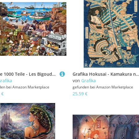
Puzzle 1000 Teile - Les Bigoudènes
Grafika Hokusai - Kamakura no Gengoro Seizing Torinoumi Tasaburo - 50
rafika
von
Grafika
den bei
Amazon Marketplace
gefunden bei
Amazon Marketplace
 €
25,59 €