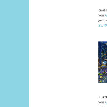
Grafi
von
G
gefun
25,79
von
G