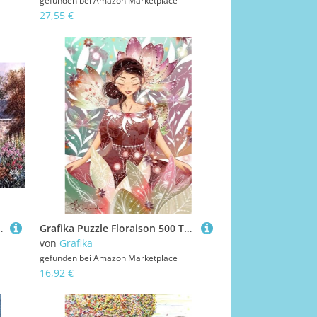
gefunden bei
Amazon Marketplace
27,55 €
 - Elmira's Cottage
Grafika Puzzle Floraison 500 Teile buntes Puzzlespaß
von
Grafika
gefunden bei
Amazon Marketplace
16,92 €