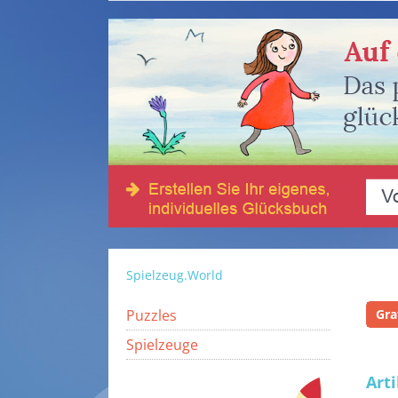
Spielzeug.World
Puzzles
Gra
Spielzeuge
Art