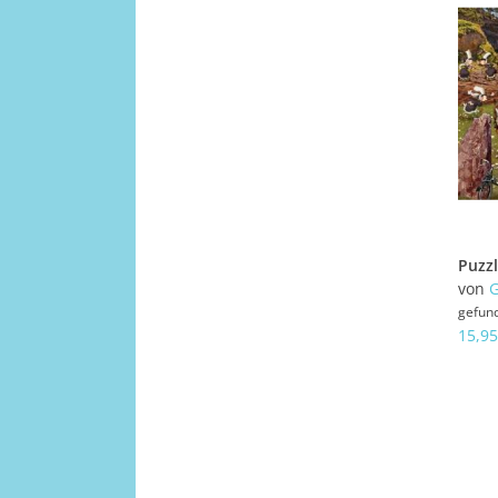
von
G
gefun
15,95