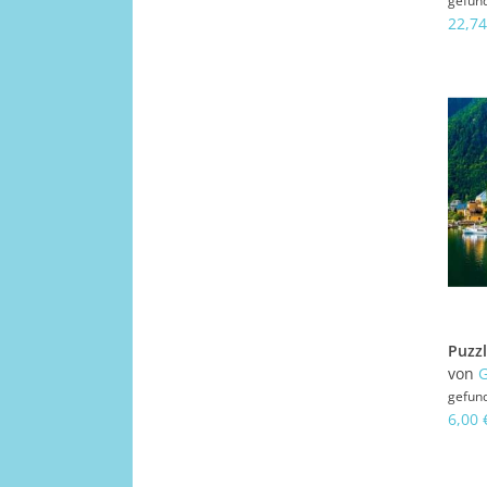
gefun
22,74
von
G
gefun
6,00 