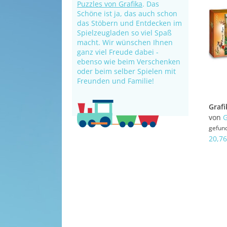
Puzzles von Grafika
. Das
Schöne ist ja, das auch schon
das Stöbern und Entdecken im
Spielzeugladen so viel Spaß
macht. Wir wünschen Ihnen
ganz viel Freude dabei -
ebenso wie beim Verschenken
oder beim selber Spielen mit
Freunden und Familie!
von
G
gefun
20,76