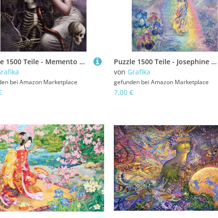
Puzzle 1500 Teile - Memento Mori
Puzzle 1500 Teile - Josephine Wall - Iris, Keeper of The Rainbow
rafika
von
Grafika
den bei
Amazon Marketplace
gefunden bei
Amazon Marketplace
€
7,00 €