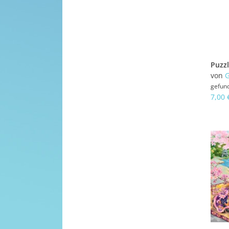
von
G
gefun
7,00 