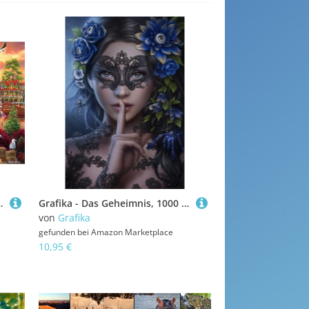
aft bei Sonnenuntergang - Puzzle für Erwachsene
Grafika - Das Geheimnis, 1000 Teile Puzzle - Natur & Wald - Göttin, die EIN Geheimnis teilt - Puzzle für Erwachsene
von
Grafika
gefunden bei
Amazon Marketplace
10,95 €