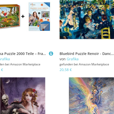
Grafika Puzzle 2000 Teile – François Ruyer – Nique der Hexe + Kleber
Bluebird Puzzle Renoir - Dance at Le Moulin de la Galette, 1876-1000 Teile
rafika
von
Grafika
den bei
Amazon Marketplace
gefunden bei
Amazon Marketplace
 €
20,58 €