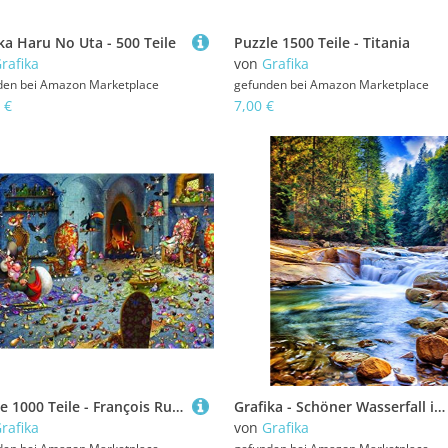
ka Haru No Uta - 500 Teile
Puzzle 1500 Teile - Titania
rafika
von
Grafika
den bei
Amazon Marketplace
gefunden bei
Amazon Marketplace
 €
7,00 €
Puzzle 1000 Teile - François Ruyer: Hexe
Grafika - Schöner Wasserfall im Wald, 2000 Teile Puzzle - Natur & Wald - Fluss und Waldlandschaft - Puzzle für Erwachsene
rafika
von
Grafika