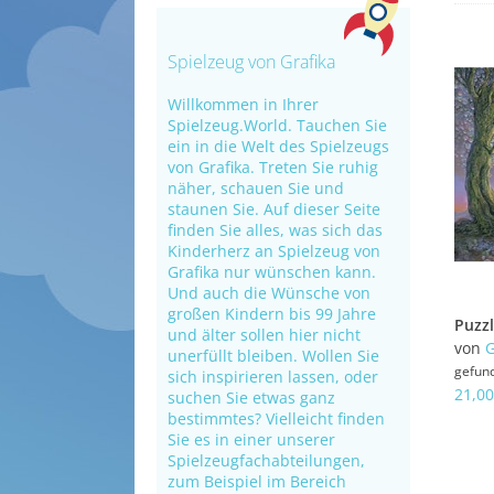
Spielzeug von Grafika
Willkommen in Ihrer
Spielzeug.World. Tauchen Sie
ein in die Welt des Spielzeugs
von Grafika. Treten Sie ruhig
näher, schauen Sie und
staunen Sie. Auf dieser Seite
finden Sie alles, was sich das
Kinderherz an Spielzeug von
Grafika nur wünschen kann.
Und auch die Wünsche von
großen Kindern bis 99 Jahre
und älter sollen hier nicht
von
G
unerfüllt bleiben. Wollen Sie
gefun
sich inspirieren lassen, oder
21,00
suchen Sie etwas ganz
bestimmtes? Vielleicht finden
Sie es in einer unserer
Spielzeugfachabteilungen,
zum Beispiel im Bereich