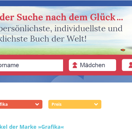
fika
Preis
ikel der Marke
»Grafika«